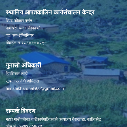
स्थानिय आपतकालिन कार्यसंचालन केन्द्र
विपद फोकल पर्सन
नामथरः चक्र विश्वकर्मा
पदः सब-ईन्जिनियर
मोबाईल नं.९८६४९४०२९४
गुनासो अधिकारी
हिमशिखर शाही
सूचना प्रविधि अधिकृत
himshikharshahi66@gmail.com
सम्पर्क विवरण
महावै गाउँपालिका गाउँकार्यपालिकाकाे कार्यालय गैराखाडा, कालिकाेट
फाेन नं.: 9863774533