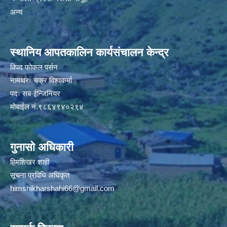
अन्य
स्थानिय आपतकालिन कार्यसंचालन केन्द्र
विपद फोकल पर्सन
नामथरः चक्र विश्वकर्मा
पदः सब-ईन्जिनियर
मोबाईल नं.९८६४९४०२९४
गुनासो अधिकारी
हिमशिखर शाही
सूचना प्रविधि अधिकृत
himshikharshahi66@gmail.com