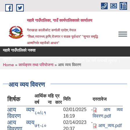
Skip to main content
महावै गाउँपालिका, गाउँ कार्यपालिकाको कार्यालय
गैराखाडा कालीकोट कर्णाली प्रदेश,नेपाल
“शिक्षा,स्वास्थ्य,कृषि,रोजगार र सडक पूर्वाधार” ”सुन्दर समृद्धि
आम्मनिर्भर महावैको आधार”
महावै गाउँपालिको नक्सा
सूचना
स्तरवृद्धिका लागि आवेदन पेश गर्ने सम्बन्धी सूचना ।
Le
You are here
Home
»
कार्यक्रम तथा परियोजना
» आय व्यय विवरण
आय व्यय विवरण
आर्थिक
महि
प्र
शिर्षक
मिति
दस्तावेज
वर्ष
ना
कार
आय व्यय
02/01/2025 -
आय व्यव
८०/८१
विवरण
16:19
विवरण.pdf
आय व्यय
02/14/2023 -
७९-८०
आय_व्यय.pdf
विवरणा
20:37