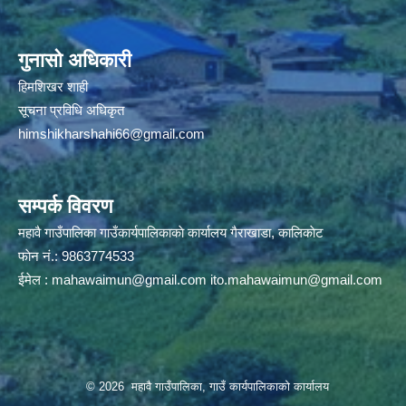
गुनासो अधिकारी
हिमशिखर शाही
सूचना प्रविधि अधिकृत
himshikharshahi66@gmail.com
सम्पर्क विवरण
महावै गाउँपालिका गाउँकार्यपालिकाकाे कार्यालय गैराखाडा, कालिकाेट
फाेन नं.: 9863774533
ईमेल :
mahawaimun@gmail.com
ito.mahawaimun@gmail.com
© 2026 महावै गाउँपालिका, गाउँ कार्यपालिकाको कार्यालय