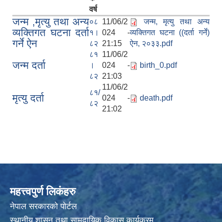
वर्ष
जन्म ,मृत्यु तथा अन्य
०८
11/06/2
जन्म, मृत्यु तथा अन्य
व्यक्तिगत घटना दर्ता
१।
024 -
व्यक्तिगत घटना ((दर्ता गर्ने)
गर्ने ऐन
८२
21:15
ऐन, २०३३.pdf
८१
11/06/2
जन्म दर्ता
।
024 -
birth_0.pdf
८२
21:03
11/06/2
८१/
मृत्यु दर्ता
024 -
death.pdf
८२
21:02
महत्त्वपुर्ण लिकंहरु
नेपाल सरकारको पोर्टल
स्थानीय शासन तथा सामुदायिक विकास कार्यक्रम