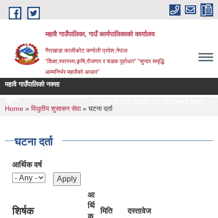
Skip to main content
महावै गाउँपालिका, गाउँ कार्यपालिकाको कार्यालय
गैराखाडा कालीकोट कर्णाली प्रदेश,नेपाल
“शिक्षा,स्वास्थ्य,कृषि,रोजगार र सडक पूर्वाधार” ”सुन्दर समृद्धि
आम्मनिर्भर महावैको आधार”
महावै गाउँपालिको नक्सा
सूचना
स्तरवृद्धिका लागि आवेदन पेश गर्ने सम्बन्धी सूचना ।
You are here
Home
»
विधुतीय शुसासन सेवा
» घटना दर्ता
घटना दर्ता
आर्थिक वर्ष
आ
र्थि
शिर्षक
मिति
दस्तावेज
क